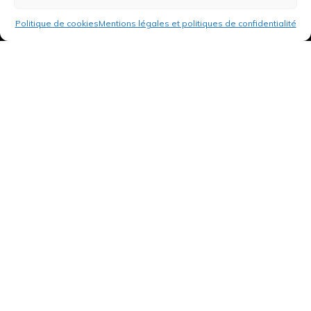
Politique de cookies
Mentions légales et politiques de confidentialité
3 rue de Hanau
67350 Val-de-Moder
Du lundi au vendredi
De 8h à 12h et de 14h à 18h
DEMANDER UN DEVIS GRATUIT POUR VOTRE PROJET
INFOS ÉNERGIES RENOUVELABLES
© Tantu 2026
Mentions légales