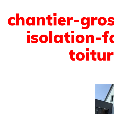
chantier-gro
isolation-
toitu