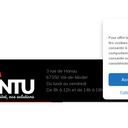
Pour offrir
les cookies
consentir à
comportemen
consentir o
caractéristi
3 rue de Hanau
67350 Val-de-Moder
Ac
Du lundi au vendredi
De 8h à 12h et de 14h à 18h
Poli
ANDER UN DEVIS
INFOS ÉNERGIES
UIT POUR VOTRE
RENOUVELABLES
PROJET