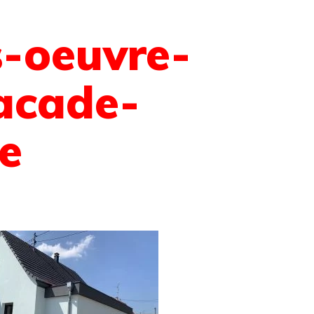
s-oeuvre-
facade-
re