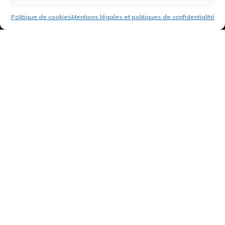
Politique de cookies
Mentions légales et politiques de confidentialité
3 rue de Hanau
67350 Val-de-Moder
Du lundi au vendredi
De 8h à 12h et de 14h à 18h
DEMANDER UN DEVIS GRATUIT POUR VOTRE PROJET
INFOS ÉNERGIES RENOUVELABLES
© Tantu 2026
Mentions légales