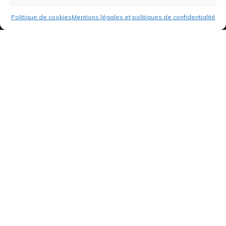
Politique de cookies
Mentions légales et politiques de confidentialité
3 rue de Hanau
67350 Val-de-Moder
Du lundi au vendredi
De 8h à 12h et de 14h à 18h
DEMANDER UN DEVIS GRATUIT POUR VOTRE PROJET
INFOS ÉNERGIES RENOUVELABLES
© Tantu 2026
Mentions légales