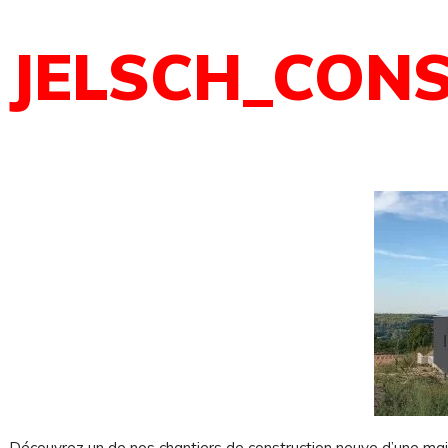
JELSCH_CON
Découvrez un de nos chantiers de construction neuve d’une ma