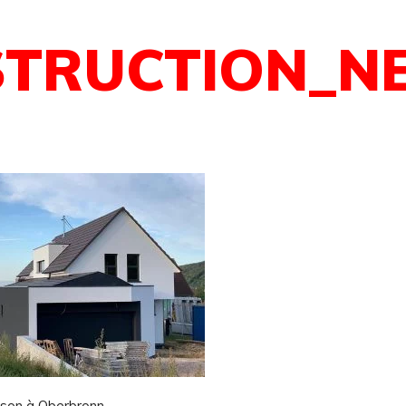
STRUCTION_N
ison à Oberbronn.