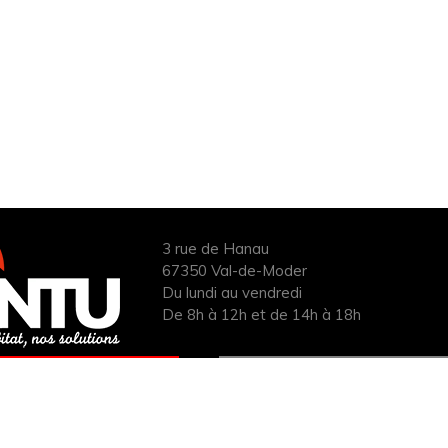
3 rue de Hanau
67350 Val-de-Moder
Du lundi au vendredi
De 8h à 12h et de 14h à 18h
ANDER UN DEVIS
INFOS ÉNERGIES
UIT POUR VOTRE
RENOUVELABLES
PROJET