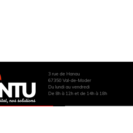
3 rue de Hanau
67350 Val-de-Moder
Du lundi au vendredi
De 8h à 12h et de 14h à 18h
ANDER UN DEVIS
INFOS ÉNERGIES
UIT POUR VOTRE
RENOUVELABLES
PROJET