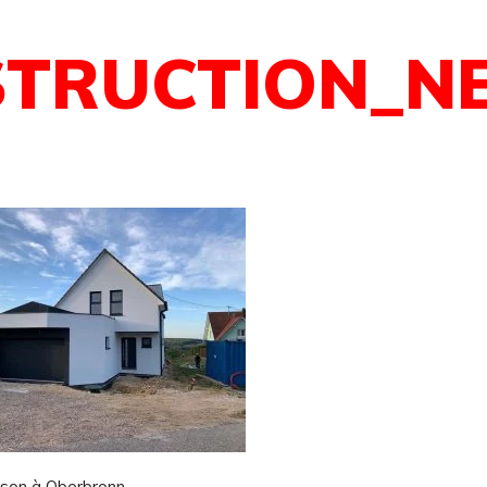
STRUCTION_N
ison à Oberbronn.