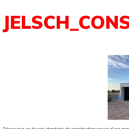
JELSCH_CON
 sommes-nous ?
Découvrez un de nos chantiers de construction neuve d’une ma