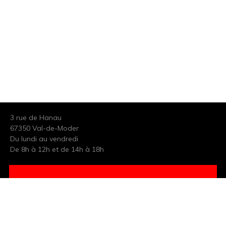
3 rue de Hanau
67350 Val-de-Moder
Du lundi au vendredi
De 8h à 12h et de 14h à 18h
DEMANDER UN DEVIS GRATUIT POUR VOTRE PROJET