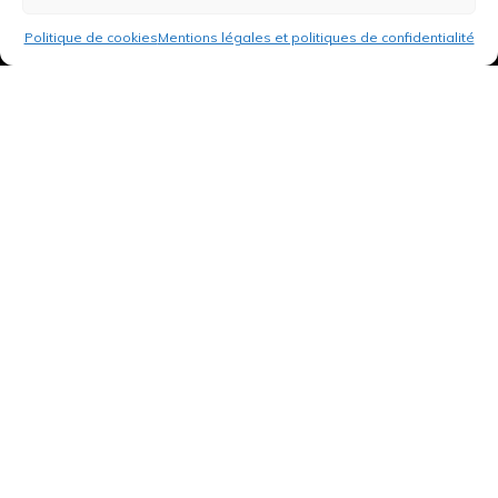
Politique de cookies
Mentions légales et politiques de confidentialité
3 rue de Hanau
67350 Val-de-Moder
Du lundi au vendredi
De 8h à 12h et de 14h à 18h
DEMANDER UN DEVIS GRATUIT POUR VOTRE PROJET
INFOS ÉNERGIES RENOUVELABLES
© Tantu 2026
Mentions légales