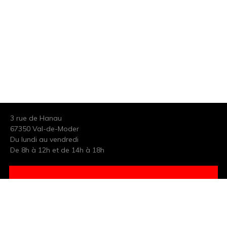
3 rue de Hanau
67350 Val-de-Moder
Du lundi au vendredi
De 8h à 12h et de 14h à 18h
DEMANDER UN DEVIS GRATUIT POUR VOTRE PROJET