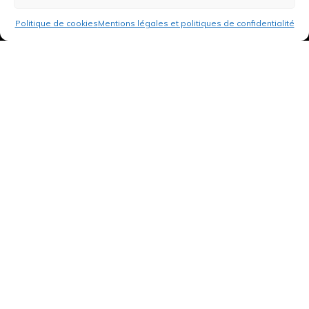
Politique de cookies
Mentions légales et politiques de confidentialité
3 rue de Hanau
67350 Val-de-Moder
Du lundi au vendredi
De 8h à 12h et de 14h à 18h
DEMANDER UN DEVIS GRATUIT POUR VOTRE PROJET
INFOS ÉNERGIES RENOUVELABLES
© Tantu 2026
Mentions légales