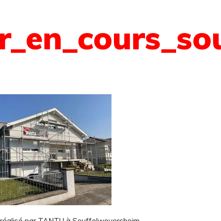
er_en_cours_s
 réalisé par TANTU à Souffelweyersheim.