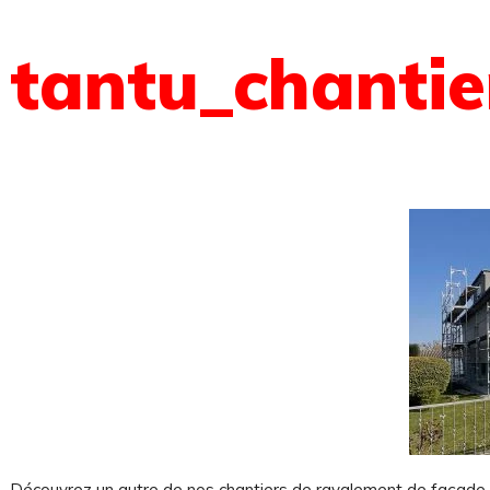
tantu_chanti
Découvrez un autre de nos chantiers de ravalement de façade