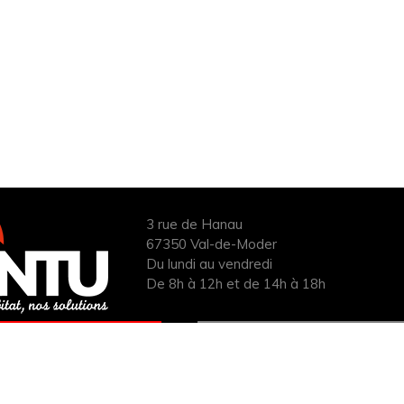
3 rue de Hanau
67350 Val-de-Moder
Du lundi au vendredi
De 8h à 12h et de 14h à 18h
ANDER UN DEVIS
INFOS ÉNERGIES
UIT POUR VOTRE
RENOUVELABLES
PROJET