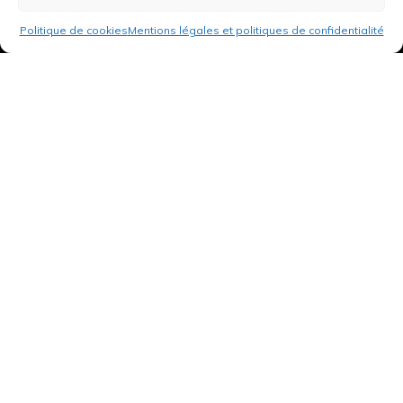
Politique de cookies
Mentions légales et politiques de confidentialité
3 rue de Hanau
67350 Val-de-Moder
Du lundi au vendredi
De 8h à 12h et de 14h à 18h
DEMANDER UN DEVIS GRATUIT POUR VOTRE PROJET
INFOS ÉNERGIES RENOUVELABLES
© Tantu 2026
Mentions légales