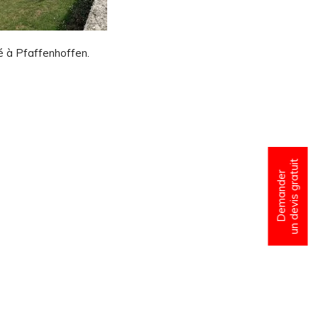
é à Pfaffenhoffen.
un devis gratuit
Demander