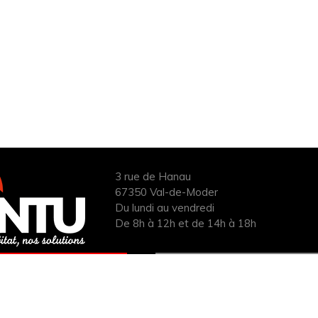
3 rue de Hanau
67350 Val-de-Moder
Du lundi au vendredi
De 8h à 12h et de 14h à 18h
ANDER UN DEVIS
INFOS ÉNERGIES
UIT POUR VOTRE
RENOUVELABLES
PROJET