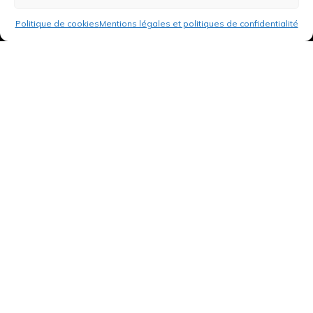
Politique de cookies
Mentions légales et politiques de confidentialité
3 rue de Hanau
67350 Val-de-Moder
Du lundi au vendredi
De 8h à 12h et de 14h à 18h
DEMANDER UN DEVIS GRATUIT POUR VOTRE PROJET
INFOS ÉNERGIES RENOUVELABLES
© Tantu 2026
Mentions légales