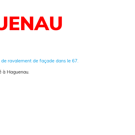
UENAU
sé à Haguenau.