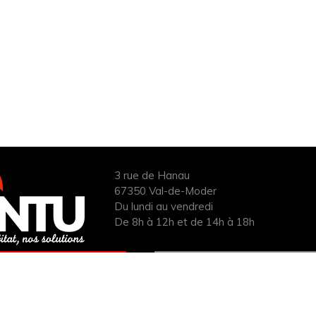
3 rue de Hanau
67350 Val-de-Moder
Du lundi au vendredi
De 8h à 12h et de 14h à 18h
ANDER UN DEVIS
INFOS ÉNERGIES
UIT POUR VOTRE
RENOUVELABLES
PROJET