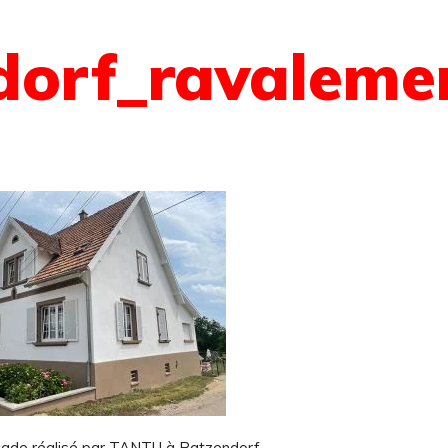
dorf_ravaleme
çade réalisé par TANTU à Batzendorf.