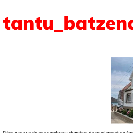
tantu_batzen
Découvrez un de nos nombreux chantiers de ravalement de fa