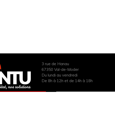
3 rue de Hanau
67350 Val-de-Moder
Du lundi au vendredi
De 8h à 12h et de 14h à 18h
ANDER UN DEVIS
INFOS ÉNERGIES
UIT POUR VOTRE
RENOUVELABLES
PROJET