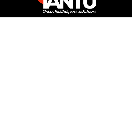
3 rue de Hanau
67350 Val-de-Moder
Du lundi au vendredi
De 8h à 12h et de 14h à 18h
DEMANDER UN DEVIS GRATUIT POUR VOTRE PROJET
INFOS ÉNERGIES RENOUVELABLES
© Tantu 2026
Mentions légales