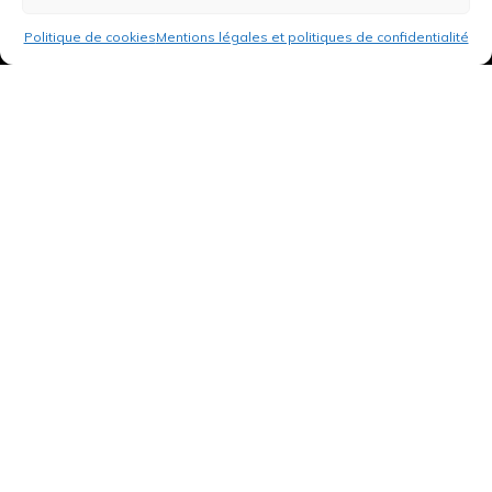
Politique de cookies
Mentions légales et politiques de confidentialité
3 rue de Hanau
67350 Val-de-Moder
Du lundi au vendredi
De 8h à 12h et de 14h à 18h
DEMANDER UN DEVIS GRATUIT POUR VOTRE PROJET
INFOS ÉNERGIES RENOUVELABLES
© Tantu 2026
Mentions légales