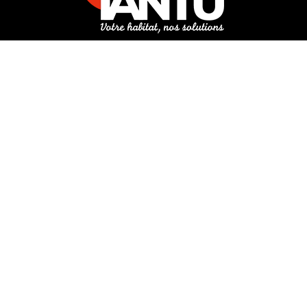
3 rue de Hanau
67350 Val-de-Moder
Du lundi au vendredi
De 8h à 12h et de 14h à 18h
DEMANDER UN DEVIS GRATUIT POUR VOTRE PROJET
INFOS ÉNERGIES RENOUVELABLES
© Tantu 2026
Mentions légales