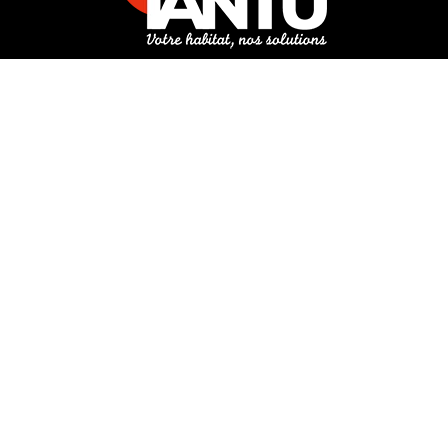
3 rue de Hanau
67350 Val-de-Moder
Du lundi au vendredi
De 8h à 12h et de 14h à 18h
DEMANDER UN DEVIS GRATUIT POUR VOTRE PROJET
INFOS ÉNERGIES RENOUVELABLES
© Tantu 2026
Mentions légales