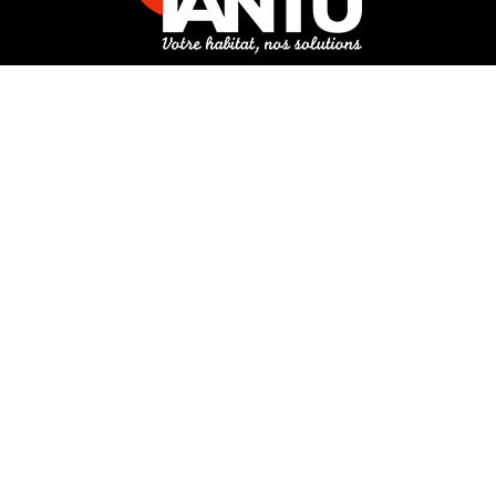
3 rue de Hanau
67350 Val-de-Moder
Du lundi au vendredi
De 8h à 12h et de 14h à 18h
DEMANDER UN DEVIS GRATUIT POUR VOTRE PROJET
INFOS ÉNERGIES RENOUVELABLES
© Tantu 2026
Mentions légales