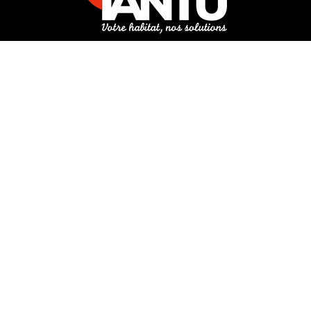
3 rue de Hanau
67350 Val-de-Moder
Du lundi au vendredi
De 8h à 12h et de 14h à 18h
DEMANDER UN DEVIS GRATUIT POUR VOTRE PROJET
INFOS ÉNERGIES RENOUVELABLES
© Tantu 2026
Mentions légales