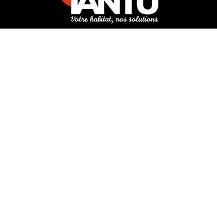
3 rue de Hanau
67350 Val-de-Moder
Du lundi au vendredi
De 8h à 12h et de 14h à 18h
DEMANDER UN DEVIS GRATUIT POUR VOTRE PROJET
INFOS ÉNERGIES RENOUVELABLES
© Tantu 2026
Mentions légales