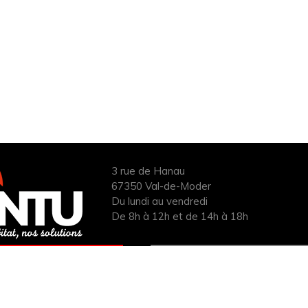
3 rue de Hanau
67350 Val-de-Moder
Du lundi au vendredi
De 8h à 12h et de 14h à 18h
ANDER UN DEVIS
INFOS ÉNERGIES
UIT POUR VOTRE
RENOUVELABLES
PROJET