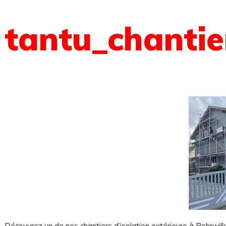
tantu_chantie
Découvrez un de nos chantiers d’isolation extérieure à Rohrwille