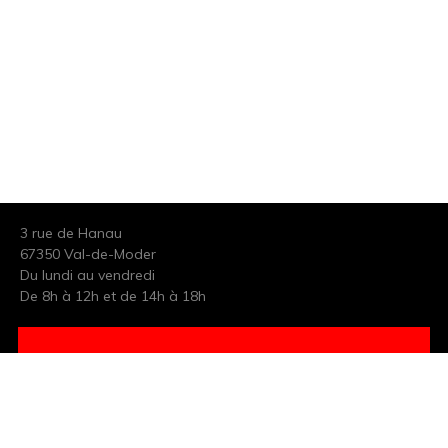
3 rue de Hanau
67350 Val-de-Moder
Du lundi au vendredi
De 8h à 12h et de 14h à 18h
DEMANDER UN DEVIS GRATUIT POUR VOTRE PROJET