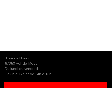
3 rue de Hanau
67350 Val-de-Moder
Du lundi au vendredi
De 8h à 12h et de 14h à 18h
DEMANDER UN DEVIS GRATUIT POUR VOTRE PROJET