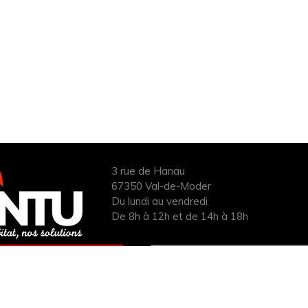
3 rue de Hanau
67350 Val-de-Moder
Du lundi au vendredi
De 8h à 12h et de 14h à 18h
ANDER UN DEVIS
INFOS ÉNERGIES
UIT POUR VOTRE
RENOUVELABLES
PROJET