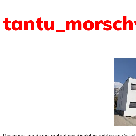
tantu_morschw
Découvrez une de nos réalisations d’isolation extérieure réalisé