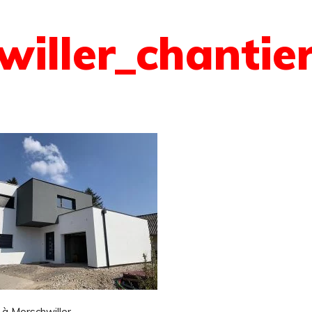
iller_chantier
 à Morschwiller.