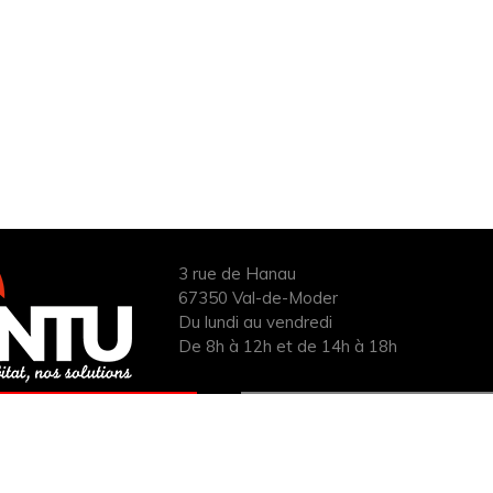
3 rue de Hanau
67350 Val-de-Moder
Du lundi au vendredi
De 8h à 12h et de 14h à 18h
ANDER UN DEVIS
INFOS ÉNERGIES
UIT POUR VOTRE
RENOUVELABLES
PROJET