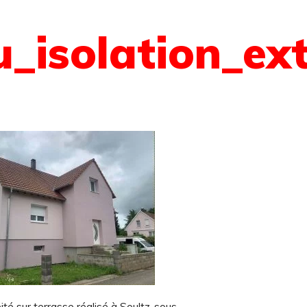
u_isolation_ex
ité sur terrasse réalisé à Soultz-sous-