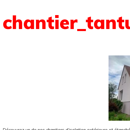
chantier_tant
Découvrez un de nos chantiers d’isolation extérieure et étanché