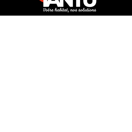
3 rue de Hanau
67350 Val-de-Moder
Du lundi au vendredi
De 8h à 12h et de 14h à 18h
DEMANDER UN DEVIS GRATUIT POUR VOTRE PROJET
INFOS ÉNERGIES RENOUVELABLES
© Tantu 2026
Mentions légales