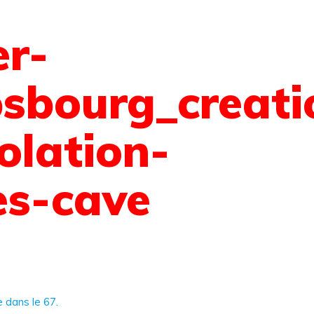
er-
psbourg_creati
olation-
s-cave