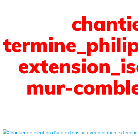
chanti
termine_phili
extension_is
mur-comble
 sommes-nous ?
on